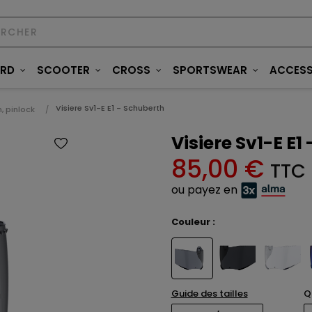
ARD
SCOOTER
CROSS
SPORTSWEAR
ACCESS
Visiere Sv1-E E1 - Schuberth
n, pinlock
Visiere Sv1-E E1
85,00 €
TTC
ou payez en
Couleur :
Guide des tailles
Q