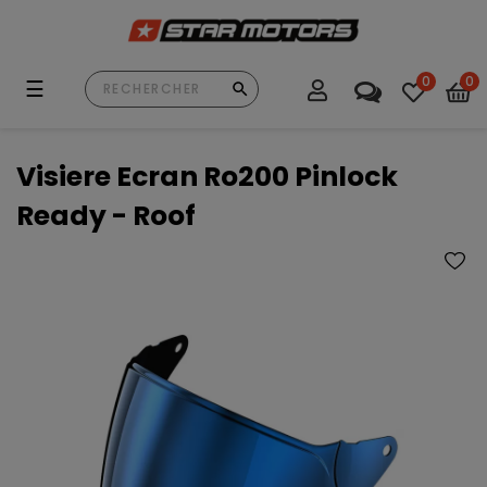
0
0
Basculer
☰
la
navigation
Visiere Ecran Ro200 Pinlock
Ready - Roof