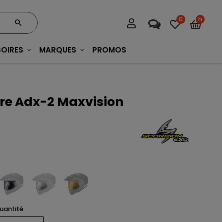
0
h
OIRES
MARQUES
PROMOS
ère Adx-2 Maxvision
uantité