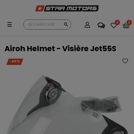
0
0
Basculer
☰
la
navigation
Airoh Helmet - Visière Jet55S
-50%