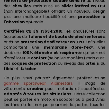
renforts de protection double densité
 au niveau 
des 
chevilles
, mais aussi un 
slider latéral en TPU
(non interchangeable) offrant un nouveau design 
plus une meilleure flexibilité et une 
protection à 
l'abrasion
 optimale. 
Certifiées CE EN 13634:2010
, les chaussures sont 
équipées de 
talons et de bouts de pied renforcés
, 
et d’une 
protection de sélecteur en TPU
. Enfin, elles 
comportent une 
membrane Gore-Tex®
, une 
doublure 
100% étanche et respirante
 qui permet 
d'améliorer le 
confort 
(selon les modèles) mais aussi 
des 
coques de protection
 au niveau des 
orteils
, du 
tibia 
et du 
talon
. 
De plus, vous pourrez également profiter d’une 
gamme sportswear Alpinestars
. Il s’agit de 
vêtements 
urbains 
pour motards et scootéristes 
adaptés à toutes les situations
. Cette collection 
peut se porter en moto, en scooter ou à pied. Ainsi, 
les fans de la marque pourront la porter tous les 