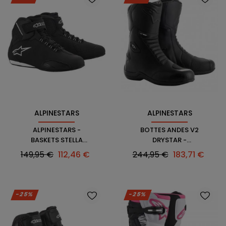
ALPINESTARS
ALPINESTARS
ALPINESTARS -
BOTTES ANDES V2
BASKETS STELLA
DRYSTAR -
SEKTOR
ALPINESTARS
Prix
Prix
Prix
Prix
149,95 €
112,46 €
244,95 €
183,71 €
WATERPROOF
habituel
habituel
-25%
-25%