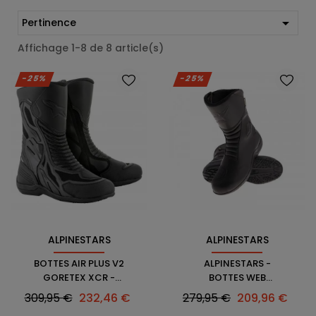

Pertinence
Affichage 1-8 de 8 article(s)
-25%
-25%
ALPINESTARS
ALPINESTARS
BOTTES AIR PLUS V2
ALPINESTARS -
GORETEX XCR -
BOTTES WEB
ALPINESTARS
GORETEX
Prix
Prix
Prix
Prix
309,95 €
232,46 €
279,95 €
209,96 €
habituel
habituel