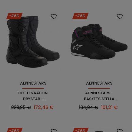
-25%
-25%
ALPINESTARS
ALPINESTARS
BOTTES RADON
ALPINESTARS -
DRYSTAR -
BASKETS STELLA
ALPINESTARS
SEKTOR
Prix
Prix
Prix
Prix
229,95 €
172,46 €
134,94 €
101,21 €
habituel
habituel
-25%
-25%