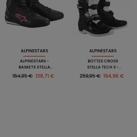
ALPINESTARS
ALPINESTARS
ALPINESTARS -
BOTTES CROSS
BASKETS STELLA
STELLA TECH 3 -
FASTER-3 RIDEKNIT
ALPINESTARS
Prix
Prix
Prix
Prix
184,95 €
138,71 €
259,95 €
194,96 €
habituel
habituel