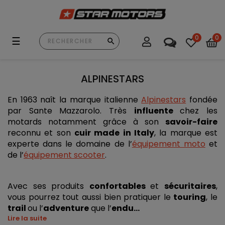
0
0
Basculer
☰
la
navigation
ALPINESTARS
En 1963 naît la marque italienne 
Alpinestars
 fondée 
par Sante Mazzarolo. Très 
influente 
chez les 
motards notamment grâce à son 
savoir-faire
reconnu et son
cuir made in Italy
, la marque est 
experte dans le domaine de l’
équipement moto
 et 
de l’
équipement scooter
. 
Avec ses produits 
confortables 
et 
sécuritaires
, 
vous pourrez tout aussi bien pratiquer le 
touring
, le 
trail 
ou l’
adventure
 que l’
endu...
Lire la suite