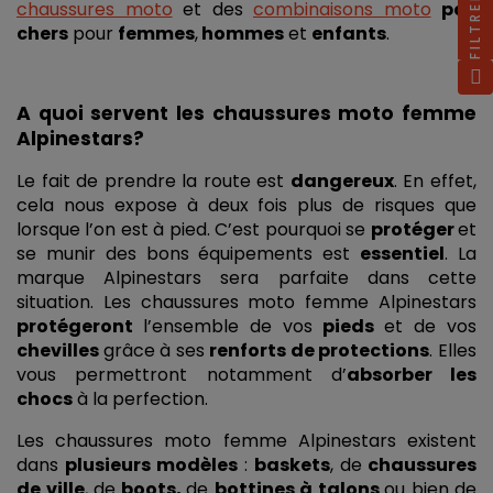
FILTRER
chaussures moto
 et des 
combinaisons moto
pas 
chers
 pour 
femmes
,
 hommes
 et 
enfants
. 
A quoi servent les chaussures moto femme 
Alpinestars?
Le fait de prendre la route est 
dangereux
. En effet, 
cela nous expose à deux fois plus de risques que 
lorsque l’on est à pied. C’est pourquoi se 
protéger 
et 
se munir des bons équipements est 
essentiel
. La 
marque Alpinestars sera parfaite dans cette 
situation. Les chaussures moto femme Alpinestars 
protégeront 
l’ensemble de vos 
pieds 
et de vos 
chevilles 
grâce à ses 
renforts de protections
. Elles 
vous permettront notamment d’
absorber les 
chocs
 à la perfection. 
Les chaussures moto femme Alpinestars existent 
dans 
plusieurs modèles
 : 
baskets
, de
 chaussures 
de ville
, de
 boots, 
de 
bottines à talons 
ou bien de