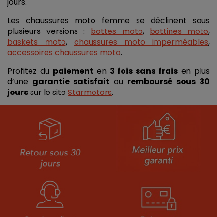
jours. 
Les chaussures moto femme se déclinent sous 
plusieurs versions : 
bottes moto
, 
bottines moto
, 
baskets moto
, 
chaussures moto imperméables
, 
accessoires chaussures moto
. 
Profitez du 
paiement
 en 
3 fois sans frais
 en plus 
d’une 
garantie satisfait
 ou 
remboursé
sous 30 
jours
 sur le site 
Starmotors
.