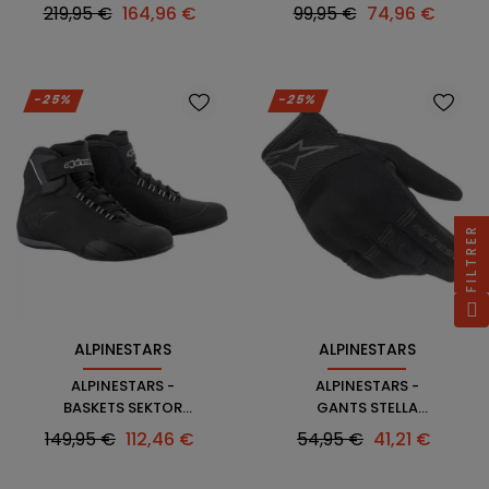
IGNITION HOODIE
ALPINESTARS
Prix
Prix
Prix
Prix
219,95 €
164,96 €
99,95 €
74,96 €
habituel
habituel
-25%
-25%
FILTRER
ALPINESTARS
ALPINESTARS
ALPINESTARS -
ALPINESTARS -
BASKETS SEKTOR
GANTS STELLA
WATERPROOF
COPPER
Prix
Prix
Prix
Prix
149,95 €
112,46 €
54,95 €
41,21 €
habituel
habituel