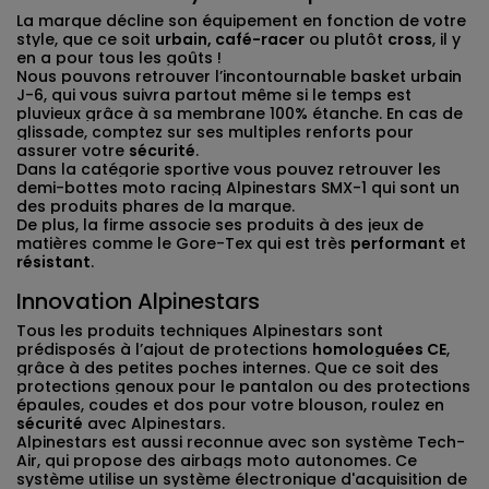
La marque décline son équipement en fonction de votre
style, que ce soit
urbain, café-racer
ou plutôt
cross
, il y
en a pour tous les goûts !
Nous pouvons retrouver l’incontournable basket urbain
J-6, qui vous suivra partout même si le temps est
pluvieux grâce à sa membrane 100% étanche. En cas de
glissade, comptez sur ses multiples renforts pour
assurer votre
sécurité
.
Dans la catégorie sportive vous pouvez retrouver les
demi-bottes moto racing Alpinestars SMX-1 qui sont un
des produits phares de la marque.
De plus, la firme associe ses produits à des jeux de
matières comme le Gore-Tex qui est très
performant
et
résistant
.
Innovation Alpinestars
Tous les produits techniques Alpinestars sont
prédisposés à l’ajout de protections
homologuées CE
,
grâce à des petites poches internes. Que ce soit des
protections genoux pour le pantalon ou des protections
épaules, coudes et dos pour votre blouson, roulez en
sécurité
avec Alpinestars.
Alpinestars est aussi reconnue avec son système Tech-
Air, qui propose des airbags moto autonomes. Ce
système utilise un système électronique d'acquisition de