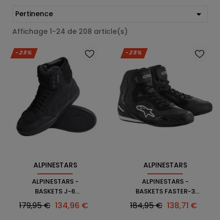

Pertinence
Affichage 1-24 de 208 article(s)
-25%
-25%
ALPINESTARS
ALPINESTARS
ALPINESTARS -
ALPINESTARS -
BASKETS J-6
BASKETS FASTER-3
WATERPROOF
RIDEKNIT
Prix
Prix
Prix
Prix
179,95 €
134,96 €
184,95 €
138,71 €
habituel
habituel