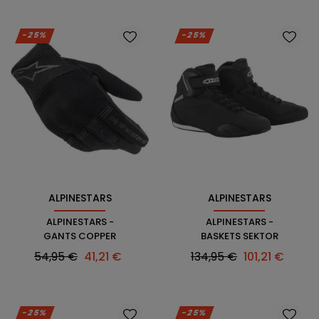
-25%
-25%
ALPINESTARS
ALPINESTARS
ALPINESTARS -
ALPINESTARS -
GANTS COPPER
BASKETS SEKTOR
Prix
Prix
Prix
Prix
54,95 €
41,21 €
134,95 €
101,21 €
habituel
habituel
-25%
-25%