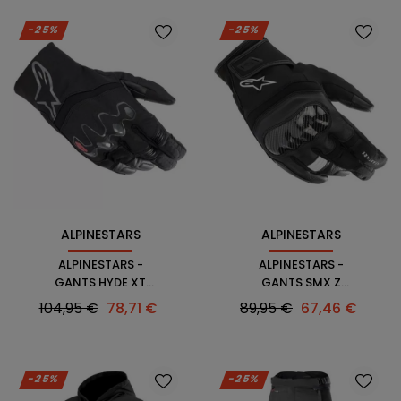
-25%
-25%
ALPINESTARS
ALPINESTARS
ALPINESTARS -
ALPINESTARS -
GANTS HYDE XT
GANTS SMX Z
DRYSTAR XF
DRYSTAR
Prix
Prix
Prix
Prix
104,95 €
78,71 €
89,95 €
67,46 €
habituel
habituel
-25%
-25%