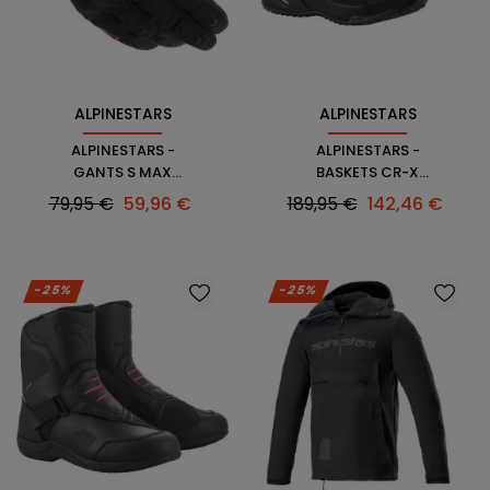
ALPINESTARS
ALPINESTARS
ALPINESTARS -
ALPINESTARS -
GANTS S MAX
BASKETS CR-X
DRYSTAR
DRYSTAR RIDING
Prix
Prix
Prix
Prix
79,95 €
59,96 €
189,95 €
142,46 €
habituel
habituel
-25%
-25%