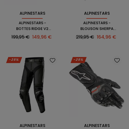
ALPINESTARS
ALPINESTARS
ALPINESTARS -
ALPINESTARS -
BOTTES RIDGE V2
BLOUSON SHERPA
WATERPROOF
HOODIE
Prix
Prix
Prix
Prix
199,95 €
149,96 €
219,95 €
164,96 €
habituel
habituel
-25%
-25%
ALPINESTARS
ALPINESTARS