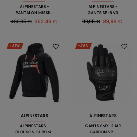
ALPINESTARS -
ALPINESTARS -
PANTALON MISSILE
GANTS SP-8 V3
V3
Prix
Prix
Prix
Prix
469,95 €
352,46 €
119,95 €
89,96 €
habituel
habituel
-25%
-25%
ALPINESTARS
ALPINESTARS
ALPINESTARS -
GANTS SMX-2 AIR
BLOUSON CHROME
CARBON V2 -