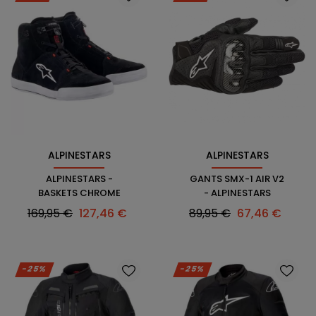
ALPINESTARS
ALPINESTARS
ALPINESTARS -
GANTS SMX-1 AIR V2
BASKETS CHROME
- ALPINESTARS
Prix
Prix
Prix
Prix
169,95 €
127,46 €
89,95 €
67,46 €
habituel
habituel
-25%
-25%