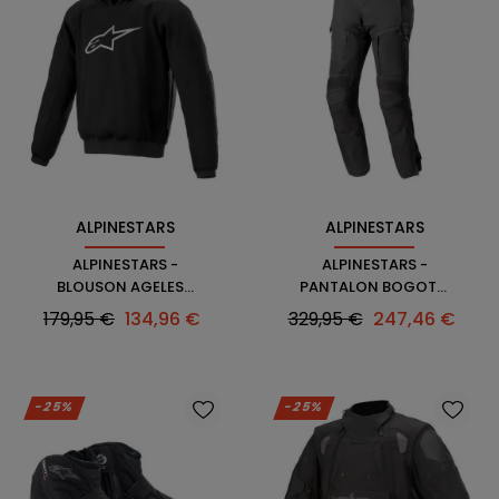
ALPINESTARS
ALPINESTARS
ALPINESTARS -
ALPINESTARS -
BLOUSON AGELESS
PANTALON BOGOTA'
HOODIE
PRO DRYSTAR 4
Prix
Prix
Prix
Prix
179,95 €
134,96 €
329,95 €
247,46 €
SEASONS
habituel
habituel
-25%
-25%