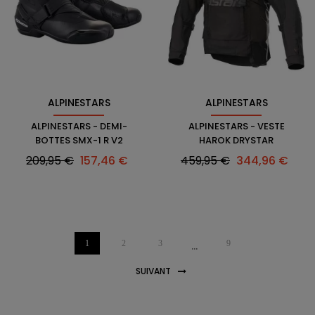
ALPINESTARS
ALPINESTARS
ALPINESTARS - DEMI-
ALPINESTARS - VESTE
BOTTES SMX-1 R V2
HAROK DRYSTAR
Prix
Prix
Prix
Prix
209,95 €
157,46 €
459,95 €
344,96 €
habituel
habituel
1
2
3
9
…
SUIVANT