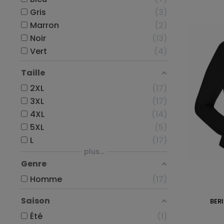
Gris
3
Marron
2
Noir
13
Vert
4
Taille
2XL
17
3XL
17
4XL
14
5XL
5
L
17
plus...
Genre
Homme
17
Saison
BER
Été
1