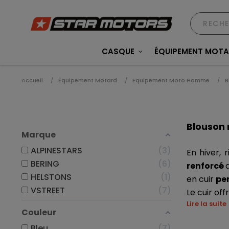
CASQUE
ÉQUIPEMENT MOT
Accueil
Équipement Motard
Equipement Moto Homme
B
Blouson m
Marque
ALPINESTARS
3
En hiver, 
BERING
6
renforcé 
HELSTONS
1
en cuir 
pe
VSTREET
7
Le cuir offr
Lire la suite
Couleur
Bleu
7