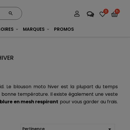
0
h
OIRES
MARQUES
PROMOS
IVER
pour vous protéger contre le froid. Le blouson moto hiver est la plupart du temps 
a bonne température. Il existe également une veste 
blure en mesh respirant
 pour vous garder au frais. 

Pertinence