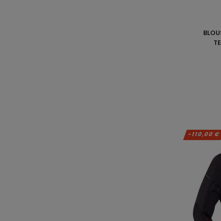
BLOU
T
-110,00 €