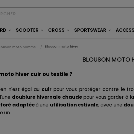
ARD
SCOOTER
CROSS
SPORTSWEAR
ACCESS
Blouson moto hiver
louson moto homme
BLOUSON MOTO H
oto hiver cuir ou textile ?
rien n'est égal au 
cuir 
d'une 
doublure hivernale
chaude 
pour vous garder à l
rforé adaptée 
à une 
utilisation estivale
, avec une 
dou
e un...