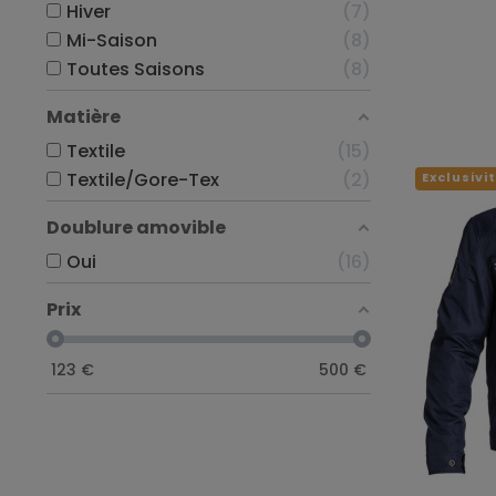
Hiver
7
Mi-Saison
8
Toutes Saisons
8
Matière
Textile
15
Textile/Gore-Tex
2
Exclusivi
Doublure amovible
Oui
16
Prix
123
€
500
€