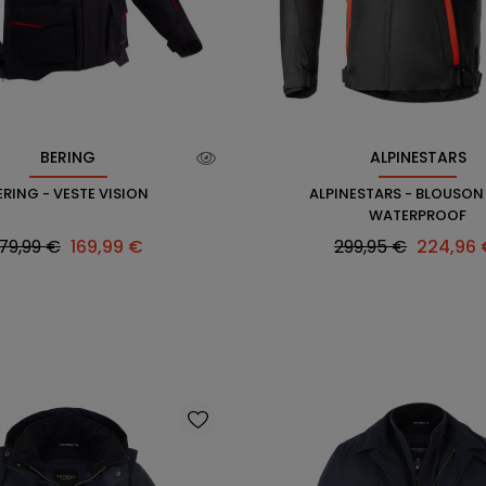
BERING
ALPINESTARS
ERING - VESTE VISION
ALPINESTARS - BLOUSON
WATERPROOF
rix
Prix
Prix
Prix
79,99 €
169,99 €
299,95 €
224,96
abituel
habituel