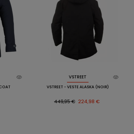
VSTREET
 COAT
VSTREET - VESTE ALASKA (NOIR)
Prix
Prix
449,95 €
224,98 €
habituel