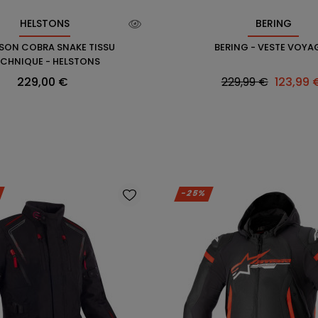
HELSTONS
BERING
SON COBRA SNAKE TISSU
BERING - VESTE VOYA
ECHNIQUE - HELSTONS
Prix
Prix
Prix
229,00 €
229,99 €
123,99 
habituel
-25%