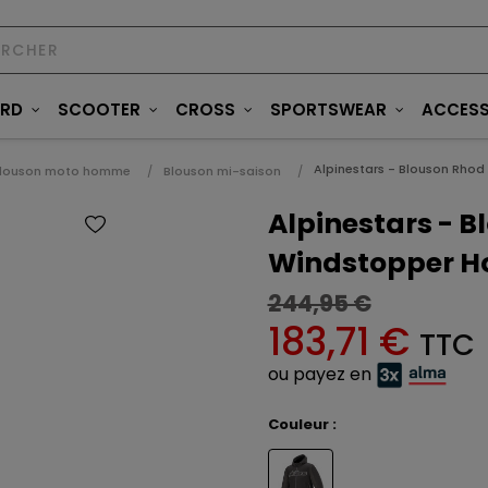
ARD
SCOOTER
CROSS
SPORTSWEAR
ACCESS
Alpinestars - Blouson Rho
louson moto homme
Blouson mi-saison
Alpinestars - 
Windstopper H
244,95 €
183,71 €
TTC
ou payez en
Couleur :