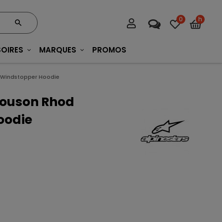
0
h
OIRES
MARQUES
PROMOS
d Windstopper Hoodie
Blouson Rhod
oodie