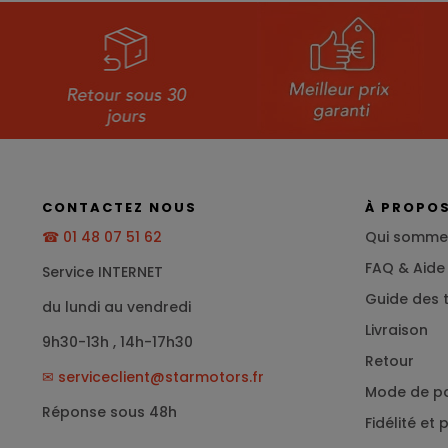
CONTACTEZ NOUS
À PROPO
☎ 01 48 07 51 62
Qui somme
FAQ & Aide
Service INTERNET
Guide des t
du lundi au vendredi
Livraison
9h30-13h , 14h-17h30
Retour
✉
serviceclient@starmotors.fr
Mode de p
Réponse sous 48h
Fidélité et