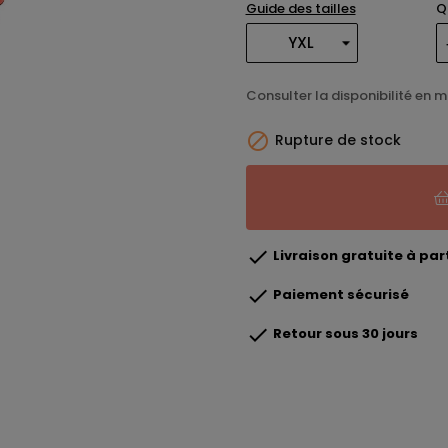
Guide des tailles
Q
Consulter la disponibilité en 

Rupture de stock

Livraison gratuite à part

Paiement sécurisé

Retour sous 30 jours