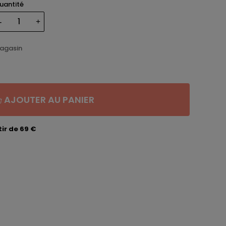
uantité
magasin
AJOUTER AU PANIER
ir de 69 €