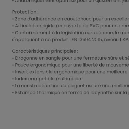
• Anatomiquement optimisé pour un ajustement jeu
Protection :
• Zone d'adhérence en caoutchouc pour un excellen
• Articulation rigide recouverte de PVC pour une me
• Conformément à la législation européenne, le ma
s'appliquent à ce produit : EN 13594 2015, niveau 1 KP.
Caractéristiques principales :
• Dragonne en sangle pour une fermeture sûre et sé
• Pouce ergonomique pour une liberté de mouvement 
• Insert extensible ergonomique pour une meilleure
• Index compatible multimédia.
• La construction fine du poignet assure une meille
• Estampe thermique en forme de labyrinthe sur la 