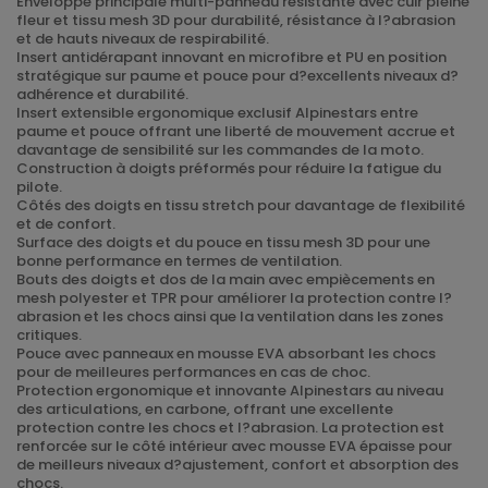
Enveloppe principale multi-panneau résistante avec cuir pleine
fleur et tissu mesh 3D pour durabilité, résistance à l?abrasion
et de hauts niveaux de respirabilité.
Insert antidérapant innovant en microfibre et PU en position
stratégique sur paume et pouce pour d?excellents niveaux d?
adhérence et durabilité.
Insert extensible ergonomique exclusif Alpinestars entre
paume et pouce offrant une liberté de mouvement accrue et
davantage de sensibilité sur les commandes de la moto.
Construction à doigts préformés pour réduire la fatigue du
pilote.
Côtés des doigts en tissu stretch pour davantage de flexibilité
et de confort.
Surface des doigts et du pouce en tissu mesh 3D pour une
bonne performance en termes de ventilation.
Bouts des doigts et dos de la main avec empiècements en
mesh polyester et TPR pour améliorer la protection contre l?
abrasion et les chocs ainsi que la ventilation dans les zones
critiques.
Pouce avec panneaux en mousse EVA absorbant les chocs
pour de meilleures performances en cas de choc.
Protection ergonomique et innovante Alpinestars au niveau
des articulations, en carbone, offrant une excellente
protection contre les chocs et l?abrasion. La protection est
renforcée sur le côté intérieur avec mousse EVA épaisse pour
de meilleurs niveaux d?ajustement, confort et absorption des
chocs.