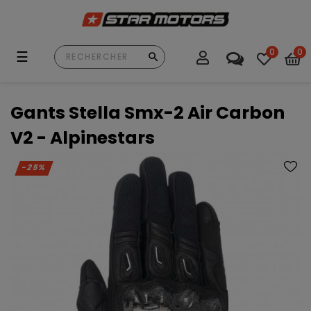
0
0
Basculer
☰
la
navigation
Gants Stella Smx-2 Air Carbon
V2 - Alpinestars
-25%