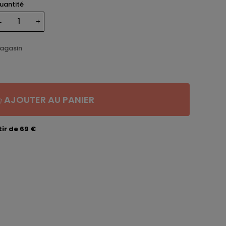
uantité
magasin
AJOUTER AU PANIER
ir de 69 €