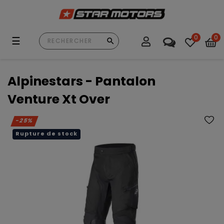
0
0
Basculer
☰
la
navigation
Alpinestars - Pantalon
Venture Xt Over
-25%
Rupture de stock