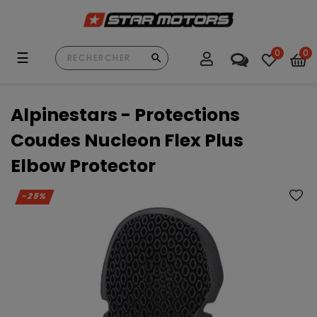
0
0
Basculer
☰
la
navigation
Alpinestars - Protections
Coudes Nucleon Flex Plus
Elbow Protector
-25%