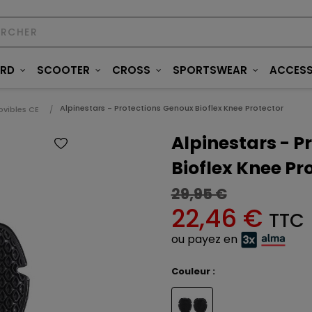
ARD
SCOOTER
CROSS
SPORTSWEAR
ACCESS
Alpinestars - Protections Genoux Bioflex Knee Protector
ovibles CE
Alpinestars - P
Bioflex Knee Pr
29,95 €
22,46 €
TTC
ou payez en
Couleur :