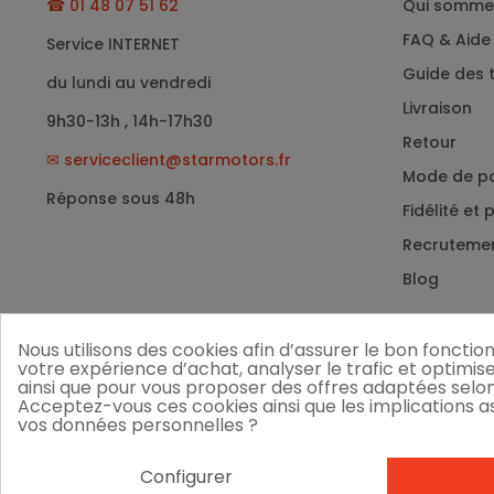
☎ 01 48 07 51 62
Qui somme
FAQ & Aide
Service INTERNET
Guide des t
du lundi au vendredi
Livraison
9h30-13h , 14h-17h30
Retour
✉
serviceclient@starmotors.fr
Mode de p
Réponse sous 48h
Fidélité et
Recruteme
Blog
Nous utilisons des cookies afin d’assurer le bon foncti
votre expérience d’achat, analyser le trafic et optimis
ainsi que pour vous proposer des offres adaptées selon
Acceptez-vous ces cookies ainsi que les implications ass
vos données personnelles ?
Configurer