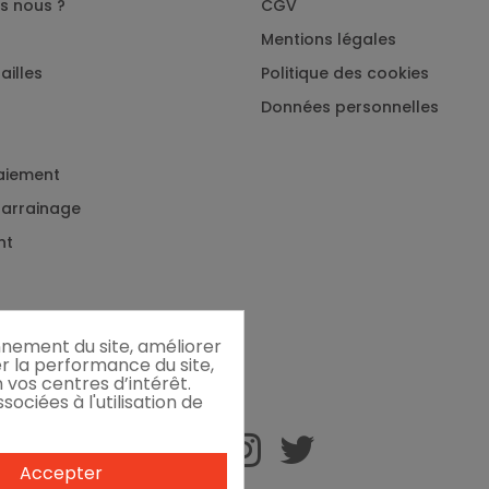
s nous ?
CGV
Mentions légales
ailles
Politique des cookies
Données personnelles
aiement
 parrainage
nt
onnement du site, améliorer
er la performance du site,
 vos centres d’intérêt.
ociées à l'utilisation de
Accepter