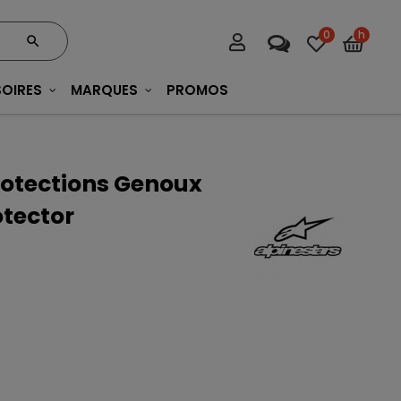
0
h
OIRES
MARQUES
PROMOS
rotections Genoux
otector