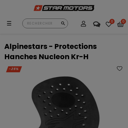
0
0
Basculer
☰
la
navigation
Alpinestars - Protections
Hanches Nucleon Kr-H
-25%