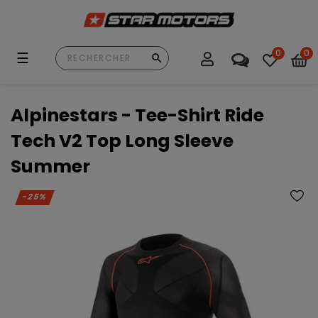
0
0
Basculer
☰
la
navigation
Alpinestars - Tee-Shirt Ride
Tech V2 Top Long Sleeve
Summer
-25%