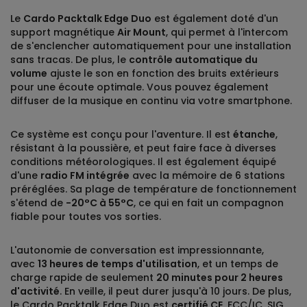
Le
Cardo Packtalk Edge Duo
est également doté d'un
support magnétique
Air Mount
, qui permet à l'intercom
de s'enclencher automatiquement pour une installation
sans tracas. De plus, le
contrôle automatique du
volume
ajuste le son en fonction des bruits extérieurs
pour une écoute optimale. Vous pouvez également
diffuser de la musique en continu via votre smartphone.
Ce système est conçu pour l'aventure. Il est
étanche
,
résistant à la poussière, et peut faire face à diverses
conditions météorologiques. Il est également équipé
d'une
radio FM intégrée
avec la mémoire de 6 stations
préréglées. Sa plage de température de fonctionnement
s'étend de
-20°C à 55°C
, ce qui en fait un compagnon
fiable pour toutes vos sorties.
L'autonomie de conversation est impressionnante,
avec
13 heures de temps d'utilisation
, et un temps de
charge rapide de seulement
20 minutes pour 2 heures
d'activité
. En veille, il peut durer jusqu'à 10 jours. De plus,
le Cardo Packtalk Edge Duo est
certifié CE
, FCC/IC, SIG