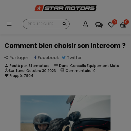
0
0
Basculer
☰
la
navigation
Comment bien choisir son intercom ?
Partager
Facebook
Twitter
person
Posté par:
Starmotors
list
Dans:
Conseils Equipement Moto

Sur:
Lundi
Octobre
30
2023
comment
Commentaire:
0
favorite
Frappé:
7904